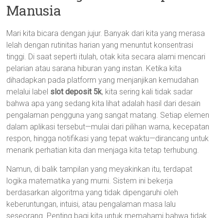
Manusia
Mari kita bicara dengan jujur. Banyak dari kita yang merasa
lelah dengan rutinitas harian yang menuntut konsentrasi
tinggi. Di saat seperti itulah, otak kita secara alami mencari
pelarian atau sarana hiburan yang instan. Ketika kita
dihadapkan pada platform yang menjanjikan kemudahan
melalui label
slot deposit 5k
, kita sering kali tidak sadar
bahwa apa yang sedang kita lihat adalah hasil dari desain
pengalaman pengguna yang sangat matang. Setiap elemen
dalam aplikasi tersebut—mulai dari pilihan warna, kecepatan
respon, hingga notifikasi yang tepat waktu—dirancang untuk
menarik perhatian kita dan menjaga kita tetap terhubung.
Namun, di balik tampilan yang meyakinkan itu, terdapat
logika matematika yang murni. Sistem ini bekerja
berdasarkan algoritma yang tidak dipengaruhi oleh
keberuntungan, intuisi, atau pengalaman masa lalu
seseorang. Penting bagi kita untuk memahami bahwa tidak