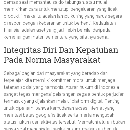
cemas saat memantau saldo tabungan, atau mulai
memikirkan cara untuk menutupi pengeluaran yang tidak
produktif, maka itu adalah lampu kuning yang harus segera
direspon dengan keberanian untuk berhenti. Kedaulatan
finansial adalah aset yang jauh lebih bernilai daripada
kemenangan materi sementara yang sifatnya semu.
Integritas Diri Dan Kepatuhan
Pada Norma Masyarakat
Sebagai bagian dari masyarakat yang beradab dan
terpelajar, kita memiliki komitmen moral untuk menjaga
tatanan sosial yang harmonis. Aturan hukum di Indonesia
sangat tegas mengenai pelarangan segala bentuk perjudian,
termasuk yang dijalankan melalui platform digital. Penting
untuk dipahami bahwa kemudahan akses internet yang
melintasi batas geografis tidak serta-merta mengubah
status hukum dari aktivitas tersebut. Mematuhi aturan bukan
hanya soal menghindari sanksi hukum, melainkan bentuk