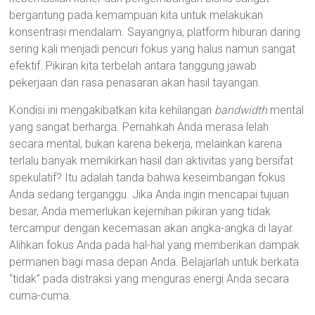
bergantung pada kemampuan kita untuk melakukan
konsentrasi mendalam. Sayangnya, platform hiburan daring
sering kali menjadi pencuri fokus yang halus namun sangat
efektif. Pikiran kita terbelah antara tanggung jawab
pekerjaan dan rasa penasaran akan hasil tayangan.
Kondisi ini mengakibatkan kita kehilangan
bandwidth
mental
yang sangat berharga. Pernahkah Anda merasa lelah
secara mental, bukan karena bekerja, melainkan karena
terlalu banyak memikirkan hasil dari aktivitas yang bersifat
spekulatif? Itu adalah tanda bahwa keseimbangan fokus
Anda sedang terganggu. Jika Anda ingin mencapai tujuan
besar, Anda memerlukan kejernihan pikiran yang tidak
tercampur dengan kecemasan akan angka-angka di layar.
Alihkan fokus Anda pada hal-hal yang memberikan dampak
permanen bagi masa depan Anda. Belajarlah untuk berkata
“tidak” pada distraksi yang menguras energi Anda secara
cuma-cuma.