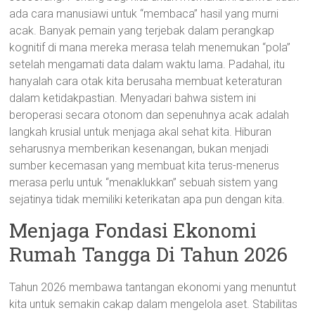
ada cara manusiawi untuk “membaca” hasil yang murni
acak. Banyak pemain yang terjebak dalam perangkap
kognitif di mana mereka merasa telah menemukan “pola”
setelah mengamati data dalam waktu lama. Padahal, itu
hanyalah cara otak kita berusaha membuat keteraturan
dalam ketidakpastian. Menyadari bahwa sistem ini
beroperasi secara otonom dan sepenuhnya acak adalah
langkah krusial untuk menjaga akal sehat kita. Hiburan
seharusnya memberikan kesenangan, bukan menjadi
sumber kecemasan yang membuat kita terus-menerus
merasa perlu untuk “menaklukkan” sebuah sistem yang
sejatinya tidak memiliki keterikatan apa pun dengan kita.
Menjaga Fondasi Ekonomi
Rumah Tangga Di Tahun 2026
Tahun 2026 membawa tantangan ekonomi yang menuntut
kita untuk semakin cakap dalam mengelola aset. Stabilitas