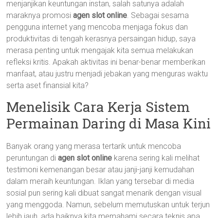
menjanjikan keuntungan instan, salah satunya adalah
maraknya promosi
agen slot online
. Sebagai sesama
pengguna internet yang mencoba menjaga fokus dan
produktivitas di tengah kerasnya persaingan hidup, saya
merasa penting untuk mengajak kita semua melakukan
refleksi kritis. Apakah aktivitas ini benar-benar memberikan
manfaat, atau justru menjadi jebakan yang menguras waktu
serta aset finansial kita?
Menelisik Cara Kerja Sistem
Permainan Daring di Masa Kini
Banyak orang yang merasa tertarik untuk mencoba
peruntungan di
agen slot online
karena sering kali melihat
testimoni kemenangan besar atau janji-janji kemudahan
dalam meraih keuntungan. Iklan yang tersebar di media
sosial pun sering kali dibuat sangat menarik dengan visual
yang menggoda. Namun, sebelum memutuskan untuk terjun
lebih jauh, ada baiknya kita memahami secara teknis apa