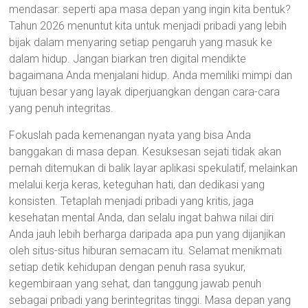
mendasar: seperti apa masa depan yang ingin kita bentuk?
Tahun 2026 menuntut kita untuk menjadi pribadi yang lebih
bijak dalam menyaring setiap pengaruh yang masuk ke
dalam hidup. Jangan biarkan tren digital mendikte
bagaimana Anda menjalani hidup. Anda memiliki mimpi dan
tujuan besar yang layak diperjuangkan dengan cara-cara
yang penuh integritas.
Fokuslah pada kemenangan nyata yang bisa Anda
banggakan di masa depan. Kesuksesan sejati tidak akan
pernah ditemukan di balik layar aplikasi spekulatif, melainkan
melalui kerja keras, keteguhan hati, dan dedikasi yang
konsisten. Tetaplah menjadi pribadi yang kritis, jaga
kesehatan mental Anda, dan selalu ingat bahwa nilai diri
Anda jauh lebih berharga daripada apa pun yang dijanjikan
oleh situs-situs hiburan semacam itu. Selamat menikmati
setiap detik kehidupan dengan penuh rasa syukur,
kegembiraan yang sehat, dan tanggung jawab penuh
sebagai pribadi yang berintegritas tinggi. Masa depan yang