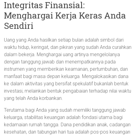
Integritas Finansial:
Menghargai Kerja Keras Anda
Sendiri
Uang yang Anda hasilkan setiap bulan adalah simbol dari
waktu hidup, keringat, dan pikiran yang sudah Anda curahkan
dalam bekerja. Menghargai uang artinya mengelolanya
dengan tanggung jawab dan menempatkannya pada
instrumen yang memberikan keamanan, pertumbuhan, dan
manfaat bagi masa depan keluarga. Mengalokasikan dana
ke dalam aktivitas yang bersifat spekulatif bukanlah bentuk
investasi, melainkan bentuk pengabaian terhadap nilai waktu
yang telah Anda korbankan.
Terutama bagi Anda yang sudah memiliki tanggung jawab
keluarga, stabilitas keuangan adalah fondasi utama bagi
kedamaian rumah tangga. Dana pendidikan anak, cadangan
kesehatan, dan tabungan hari tua adalah pos-pos keuangan