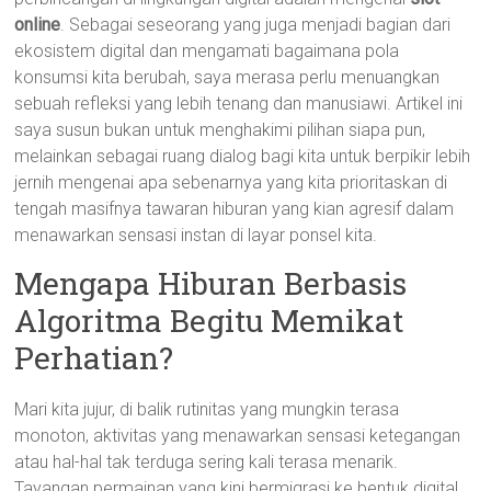
online
. Sebagai seseorang yang juga menjadi bagian dari
ekosistem digital dan mengamati bagaimana pola
konsumsi kita berubah, saya merasa perlu menuangkan
sebuah refleksi yang lebih tenang dan manusiawi. Artikel ini
saya susun bukan untuk menghakimi pilihan siapa pun,
melainkan sebagai ruang dialog bagi kita untuk berpikir lebih
jernih mengenai apa sebenarnya yang kita prioritaskan di
tengah masifnya tawaran hiburan yang kian agresif dalam
menawarkan sensasi instan di layar ponsel kita.
Mengapa Hiburan Berbasis
Algoritma Begitu Memikat
Perhatian?
Mari kita jujur, di balik rutinitas yang mungkin terasa
monoton, aktivitas yang menawarkan sensasi ketegangan
atau hal-hal tak terduga sering kali terasa menarik.
Tayangan permainan yang kini bermigrasi ke bentuk digital