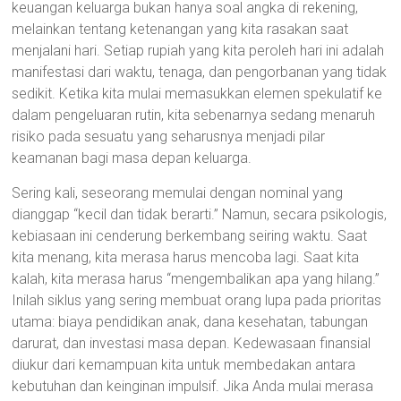
keuangan keluarga bukan hanya soal angka di rekening,
melainkan tentang ketenangan yang kita rasakan saat
menjalani hari. Setiap rupiah yang kita peroleh hari ini adalah
manifestasi dari waktu, tenaga, dan pengorbanan yang tidak
sedikit. Ketika kita mulai memasukkan elemen spekulatif ke
dalam pengeluaran rutin, kita sebenarnya sedang menaruh
risiko pada sesuatu yang seharusnya menjadi pilar
keamanan bagi masa depan keluarga.
Sering kali, seseorang memulai dengan nominal yang
dianggap “kecil dan tidak berarti.” Namun, secara psikologis,
kebiasaan ini cenderung berkembang seiring waktu. Saat
kita menang, kita merasa harus mencoba lagi. Saat kita
kalah, kita merasa harus “mengembalikan apa yang hilang.”
Inilah siklus yang sering membuat orang lupa pada prioritas
utama: biaya pendidikan anak, dana kesehatan, tabungan
darurat, dan investasi masa depan. Kedewasaan finansial
diukur dari kemampuan kita untuk membedakan antara
kebutuhan dan keinginan impulsif. Jika Anda mulai merasa