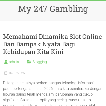
Skip
My 247 Gambling
to
content
Memahami Dinamika Slot Online
Dan Dampak Nyata Bagi
Kehidupan Kita Kini
admin
Blogging
07/07/2026
Di tengah pesatnya perkembangan teknologi informasi
pada pertengahan tahun 2026, cara kita berinteraksi dengan
hiburan daring telah mengalami perubahan yang cukup
signifikan. Salah satu topik yang sering muncul dalam
perbincangan di lingkungan digital adalah mengenai
slot